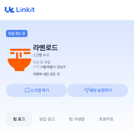
팀원 찾는 중
라멘로드
스크랩 수
0
팀원 |
2~5인
지역 |
서울특별시
강남구
라멘에 대한 모든 것
스크랩 하기
매칭 요청하기
팀 로그
모집 공고
팀 구성원
프로덕트
연