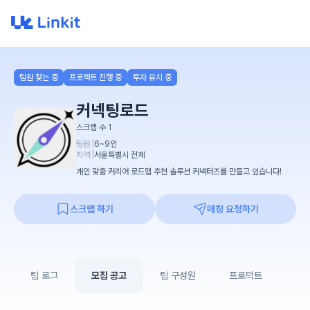
팀원 찾는 중
프로젝트 진행 중
투자 유치 중
커넥팅로드
스크랩 수
1
팀원 |
6~9인
지역 |
서울특별시
전체
개인 맞춤 커리어 로드맵 추천 솔루션 커넥터즈를 만들고 있습니다!
스크랩 하기
매칭 요청하기
팀 로그
모집 공고
팀 구성원
프로덕트
연