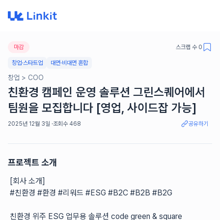
마감
스크랩 수
0
창업·스타트업
대면·비대면 혼합
창업
>
COO
친환경 캠페인 운영 솔루션 그린스퀘어에서
팀원을 모집합니다 [영업, 사이드잡 가능]
2025년 12월 3일
·
조회수
468
공유하기
프로젝트 소개
[회사 소개]
#친환경 #환경 #리워드 #ESG #B2C #B2B #B2G
친환경 위주 ESG 업무용 솔루션 code green & square